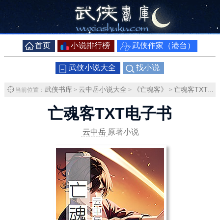
首页
小说排行榜
武侠作家（港台）
武侠小说大全
找小说
武侠书库
云中岳小说大全
《亡魂客》
亡魂客TXT下载
当前位置：
>
>
>
亡魂客TXT电子书
云中岳
原著小说