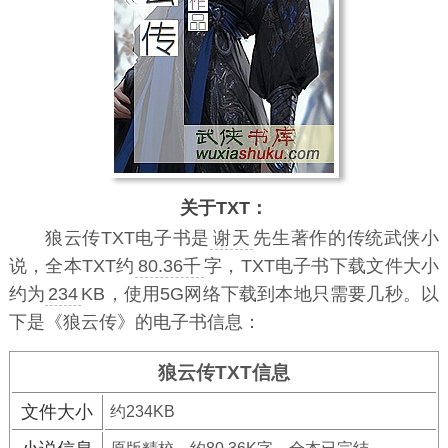
关于TXT：
狼云传TXT电子书
是
谢天
先生著作的传统武侠小
说，全本TXT约
80.36千
字，TXT电子书下载文件大小
约为
234
KB，使用5G网络下载到本地只需要几秒。以
下是《狼云传》的电子书信息：
狼云传TXT信息
文件大小
约234KB