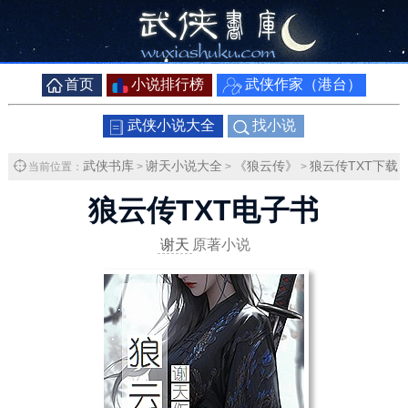
首页
小说排行榜
武侠作家（港台）
武侠小说大全
找小说
武侠书库
谢天小说大全
《狼云传》
狼云传TXT下载
当前位置：
>
>
>
狼云传TXT电子书
谢天
原著小说