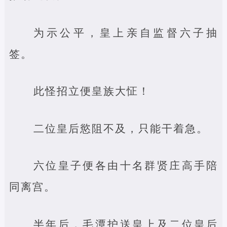
为示公平，皇上亲自监督六子抽
签。
此怪招立便皇族大怔！
二位皇后慾阻不及，只能干着急。
六位皇子便各由十名群贤庄高手陪
同离宫。
半年后，毛潭护送皇上及二位皇后