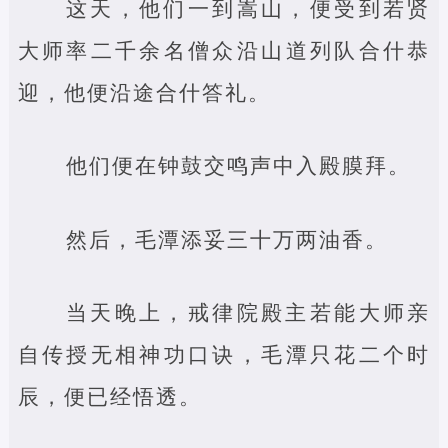
这天，他们一到嵩山，便受到若贤
大师率二千余名僧众沿山道列队合什恭
迎，他便沿途合什答礼。
他们便在钟鼓交鸣声中入殿膜拜。
然后，毛潭添妥三十万两油香。
当天晚上，戒律院殿主若能大师亲
自传授无相神功口诀，毛潭只花二个时
辰，便已经悟透。