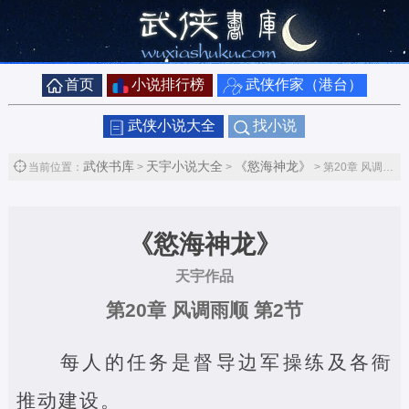
首页
小说排行榜
武侠作家（港台）
武侠小说大全
找小说
武侠书库
天宇小说大全
《慾海神龙》
当前位置：
>
>
> 第20章 风调雨顺第2节
《慾海神龙》
天宇作品
第20章 风调雨顺 第2节
每人的任务是督导边军操练及各衙
推动建设。