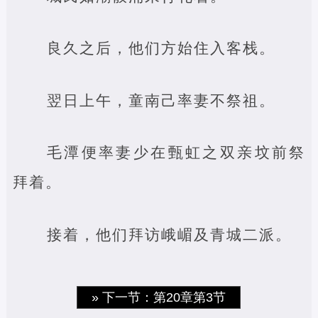
良久之后，他们方始住入客栈。
翌日上午，童南己率妻不祭祖。
毛潭便率妻少在甄虹之双亲坟前祭
拜着。
接着，他们拜访峨嵋及青城二派。
» 下一节：第20章第3节