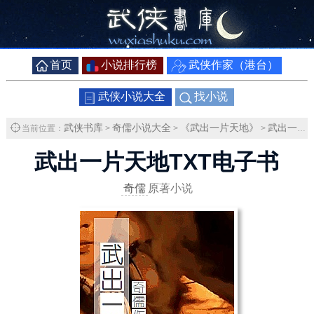
首页
小说排行榜
武侠作家（港台）
武侠小说大全
找小说
武侠书库
奇儒小说大全
《武出一片天地》
武出一片天地TXT下载
当前位置：
>
>
>
武出一片天地TXT电子书
奇儒
原著小说