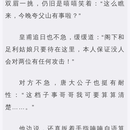
双眉一挑，仍旧是嘻嘻笑着：“这么瞧
来，今晚夸父山有事啦？”
皇甫追日也不急，缓缓道：“阁下和
足利姑娘只要待在这里，本人保证没人
会对两位有任何攻击！”
对方不急，唐大公子也挺有耐
性：“这档子事哥哥我可要算算清
楚……。”
他边说，还真扳着手指喃喃自语算