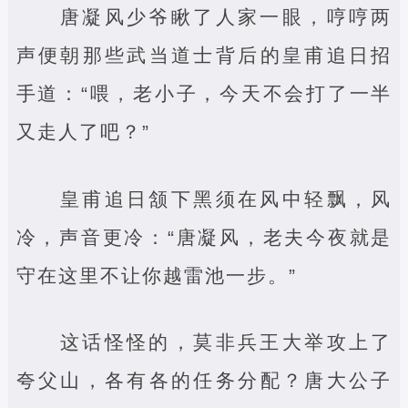
唐凝风少爷瞅了人家一眼，哼哼两
声便朝那些武当道士背后的皇甫追日招
手道：“喂，老小子，今天不会打了一半
又走人了吧？”
皇甫追日颔下黑须在风中轻飘，风
冷，声音更冷：“唐凝风，老夫今夜就是
守在这里不让你越雷池一步。”
这话怪怪的，莫非兵王大举攻上了
夸父山，各有各的任务分配？唐大公子