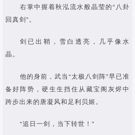
右掌中握着秋泓流水般晶莹的“八卦
回真剑”。
剑已出鞘，雪白透亮，几乎像水
晶。
他的身前，武当“太极八剑阵”早已准
备好阵势，硬生生挡住从藏宝阁灰烬中
跨步出来的唐凝风和足利贝姬。
“追日一剑，当下转世！”