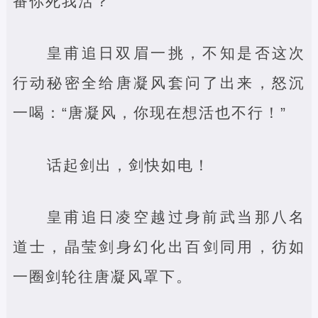
番你死我活？”
皇甫追日双眉一挑，不知是否这次
行动秘密全给唐凝风套问了出来，怒沉
一喝：“唐凝风，你现在想活也不行！”
话起剑出，剑快如电！
皇甫追日凌空越过身前武当那八名
道士，晶莹剑身幻化出百剑同用，彷如
一圈剑轮往唐凝风罩下。