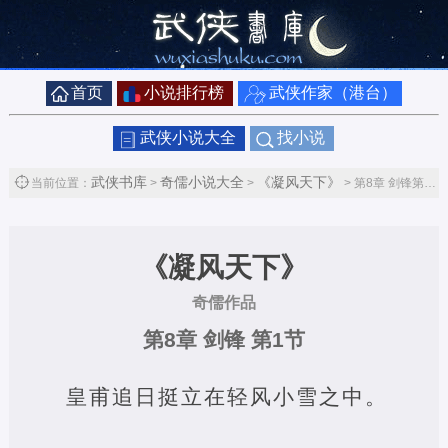
首页
小说排行榜
武侠作家（港台）
武侠小说大全
找小说
武侠书库
奇儒小说大全
《凝风天下》
当前位置：
>
>
> 第8章 剑锋第1节
《凝风天下》
奇儒作品
第8章 剑锋 第1节
皇甫追日挺立在轻风小雪之中。