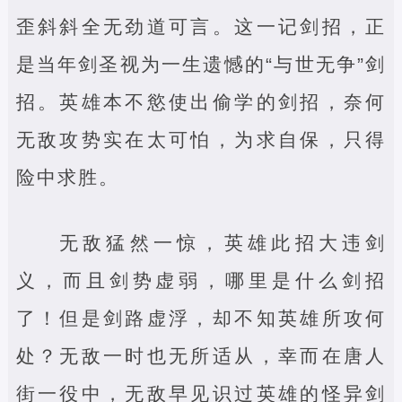
歪斜斜全无劲道可言。这一记剑招，正
是当年剑圣视为一生遗憾的“与世无争”剑
招。英雄本不慾使出偷学的剑招，奈何
无敌攻势实在太可怕，为求自保，只得
险中求胜。
无敌猛然一惊，英雄此招大违剑
义，而且剑势虚弱，哪里是什么剑招
了！但是剑路虚浮，却不知英雄所攻何
处？无敌一时也无所适从，幸而在唐人
街一役中，无敌早见识过英雄的怪异剑