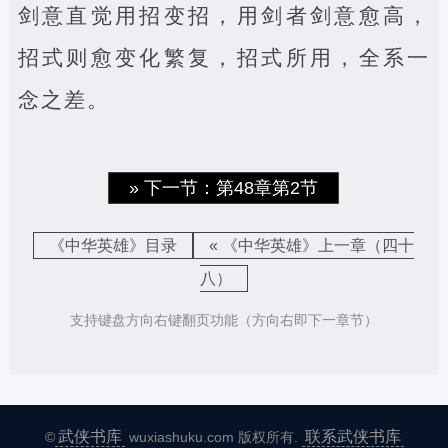
剑意直觉用招变招，用剑者剑意愈高，
招式则愈变化繁复，招式所用，全系一
念之差。
» 下一节：第48章第2节
《中华英雄》目录
« 《中华英雄》上一章（四十
八）
支持键盘方向右键翻页功能（方向右即下一章节）
武侠书库
联系武侠书库
©
wuxiashuku.com 版权所有.