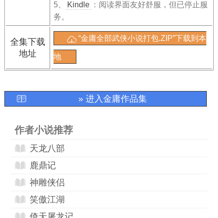
5、
Kindle
：阅读界面友好舒服，但已停止服
务。
“金庸全部武侠小说打包.ZIP”下载到本
全集下载
地址
地
» 进入金庸作品集
作者小说推荐
天龙八部
鹿鼎记
神雕侠侣
笑傲江湖
倚天屠龙记