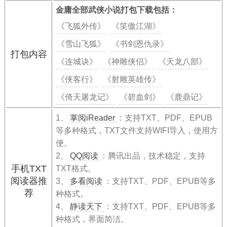
金庸全部武侠小说打包下载包括：
《飞狐外传》
《笑傲江湖》
《雪山飞狐》
《书剑恩仇录》
打包内容
《连城诀》
《神雕侠侣》
《天龙八部》
《侠客行》
《射雕英雄传》
《倚天屠龙记》
《碧血剑》
《鹿鼎记》
1、
掌阅iReader
：支持TXT、PDF、EPUB
等多种格式，TXT文件支持WIFI导入，使用方
便。
2、
QQ阅读
：腾讯出品，技术稳定，支持
手机TXT
TXT格式。
阅读器推
3、
多看阅读
：支持TXT、PDF、EPUB等多
荐
种格式。
4、
静读天下
：支持TXT、PDF、EPUB等多
种格式，界面简洁。