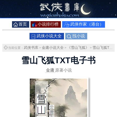
首页
小说排行榜
武侠作家（港台）
武侠小说大全
找小说
武侠书库
金庸小说大全
《雪山飞狐》
雪山飞狐TXT下载
当前位置：
>
>
>
雪山飞狐TXT电子书
金庸
原著小说