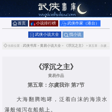
首页
小说排行榜
武侠作家（港台）
武侠小说大全
找小说
武侠书库
黄易小说大全
《浮沉之主》
当前位置：
>
>
> 第五章：尔虞我诈第7节
《浮沉之主》
黄易作品
第五章：尔虞我诈 第7节
大海翻腾咆哮，泛着白沫的海浪水
瀑般倾泻在船舷上。