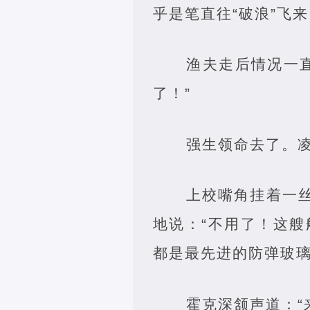
乎是笔直往“破浪”飞
渔夫走后情况一
了！”
强生领命去了。凌
上校嘴角挂着一
地说：“不用了！这
都是最先进的防弹玻璃
霍克深颔声道：“