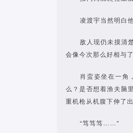
凌渡宇当然明白
敌人现仍未摸清
会像今次那么好相与
肖蛮姿坐在一角
么？是否想着渔夫脑里
重机枪从机腹下伸了
“笃笃笃……”