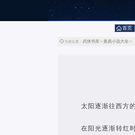
首页
武侠书库
黄易小说大全
当前位置：
>
>
太阳逐渐往西方
在阳光逐渐转红