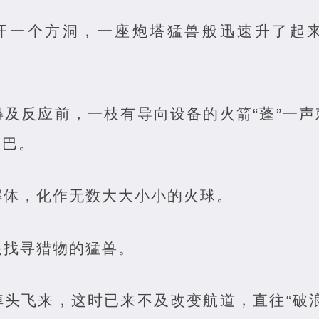
裂开一个方洞，一座炮塔猛兽般迅速升了起
得及反应前，一枝有导向设备的火箭“蓬”一
尾巴。
解体，化作无数大大小小的火球。
头找寻猎物的猛兽。
掉头飞来，这时已来不及改变航道，直往“破