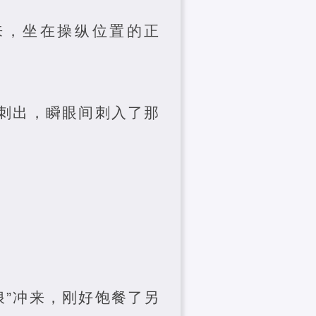
来，坐在操纵位置的正
声刺出，瞬眼间刺入了那
浪”冲来，刚好饱餐了另