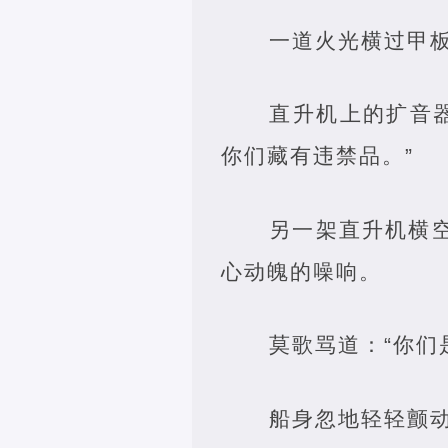
一道火光横过甲
直升机上的扩音
你们藏有违禁品。”
另一架直升机横
心动魄的噪响。
莫歌骂道：“你们
船身忽地轻轻颤