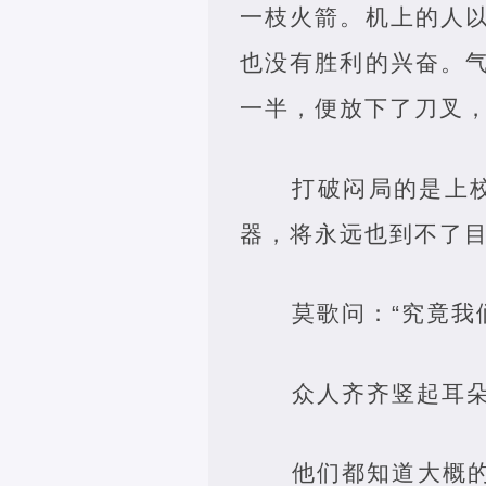
一枝火箭。机上的人
也没有胜利的兴奋。
一半，便放下了刀叉
打破闷局的是上
器，将永远也到不了目
莫歌问：“究竟我
众人齐齐竖起耳
他们都知道大概