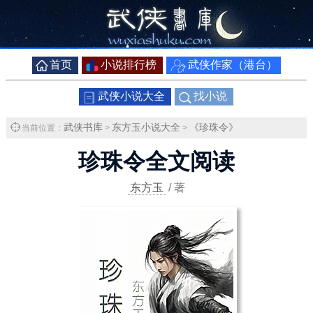
首页
小说排行榜
武侠作家（港台）
武侠小说大全
找小说
武侠书库
东方玉小说大全
《珍珠令》
当前位置：
>
>
珍珠令全文阅读
东方玉
/ 著