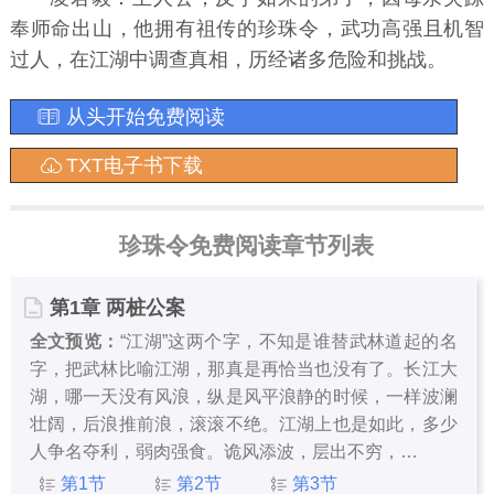
奉师命出山，他拥有祖传的珍珠令，武功高强且机智
过人，在江湖中调查真相，历经诸多危险和挑战。
从头开始免费阅读
TXT电子书下载
珍珠令免费阅读章节列表
第1章 两桩公案
全文预览：
“江湖”这两个字，不知是谁替武林道起的名
字，把武林比喻江湖，那真是再恰当也没有了。长江大
湖，哪一天没有风浪，纵是风平浪静的时候，一样波澜
壮阔，后浪推前浪，滚滚不绝。江湖上也是如此，多少
人争名夺利，弱肉强食。诡风添波，层出不穷，…
第1节
第2节
第3节