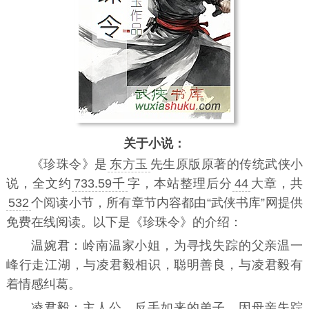
关于小说：
《
珍珠令
》是
东方玉
先生原版原著的传统武侠小
说，全文约
733.59千
字，本站整理后分
44
大章，共
532
个阅读小节，所有章节内容都由“武侠书库”网提供
免费在线阅读。以下是《珍珠令》的介绍：
温婉君：岭南温家小姐，为寻找失踪的父亲温一
峰行走江湖，与凌君毅相识，聪明善良，与凌君毅有
着情感纠葛。
凌君毅：主人公，反手如来的弟子，因母亲失踪