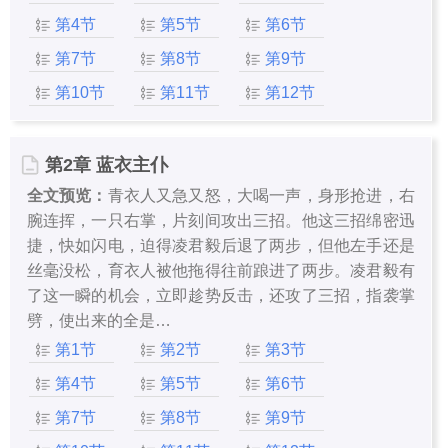
第4节
第5节
第6节
第7节
第8节
第9节
第10节
第11节
第12节
第2章 蓝衣主仆
全文预览：
青衣人又急又怒，大喝一声，身形抢进，右
腕连挥，一只右掌，片刻间攻出三招。他这三招绵密迅
捷，快如闪电，迫得凌君毅后退了两步，但他左手还是
丝毫没松，育衣人被他拖得往前踉进了两步。凌君毅有
了这一瞬的机会，立即趁势反击，还攻了三招，指袭掌
劈，使出来的全是…
第1节
第2节
第3节
第4节
第5节
第6节
第7节
第8节
第9节