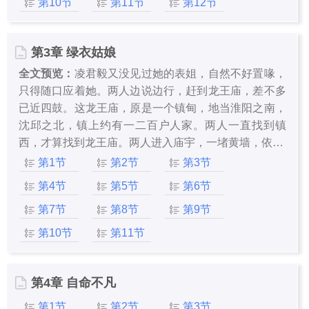
第10节
第11节
第12节
第3章 绿衣姑娘
全文预览：
凌君毅又没见过她的表姐，自然不好置喙，
只得随口应着她。两人边说边行，赶到龙王庙，差不多
已近四鼓。这龙王庙，原是一个镇甸，地当淮阳之南，
沈邱之北，镇上约有一二百户人家。两人一直找到镇
西，才算找到龙王庙。两人进入庙宇，一堵黄墙，依…
第1节
第2节
第3节
第4节
第5节
第6节
第7节
第8节
第9节
第10节
第11节
第4章 自命不凡
第1节
第2节
第3节